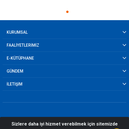
KURUMSAL
FAALİYETLERİMİZ
E-KÜTÜPHANE
GÜNDEM
İLETİŞİM
Sizlere daha iyi hizmet verebilmek için sitemizde
© 2026 Sinop İl Afet ve Acil Durum